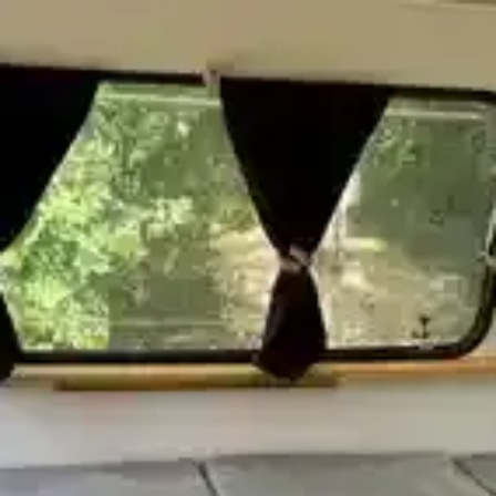
un séjour insolite
Caravane d'époque entièrement relookée
avec goût et confort.
Posez vos valises et les vacances commencent !
Plaque 2 feux gaz, évier, vaisselle de base, nombreux rangements. 1
canapé/lit 120 x 195 et 1 canapé/ lit 6Ox 195. Protège matelas et
oreillers fournis
Table, chaises et parasol extérieurs.barbecue gaz.
Sanitaire au camping
Accès à la piscine
…
©
2026